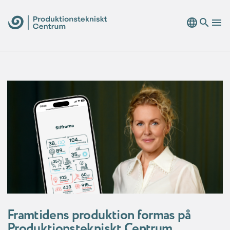
language
search
menu
Framtidens produktion formas på
Produktionstekniskt Centrum