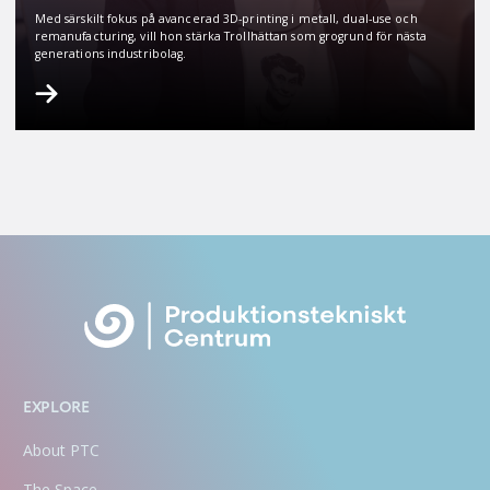
Med särskilt fokus på avancerad 3D-printing i metall, dual-use och
remanufacturing, vill hon stärka Trollhättan som grogrund för nästa
generations industribolag.
EXPLORE
About PTC
The Space