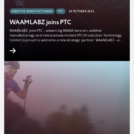
ADDITIVE MANUFACTURING
PTC
20 OCTOBER 2025
WAAMLABZ joins PTC
WAAMLABZ joins PTC – advancing WAAM (wire arc additive
manufacturing), and new business models PTC (Production Technology
Center) is proud to welcome a new strategic partner: WAAMLABZ – a
Nordic provider of complete thermal WAAM-systems and a specialist in
process expertise for component manufacturing. With a strong focus
on innovation and close collaboration with key…