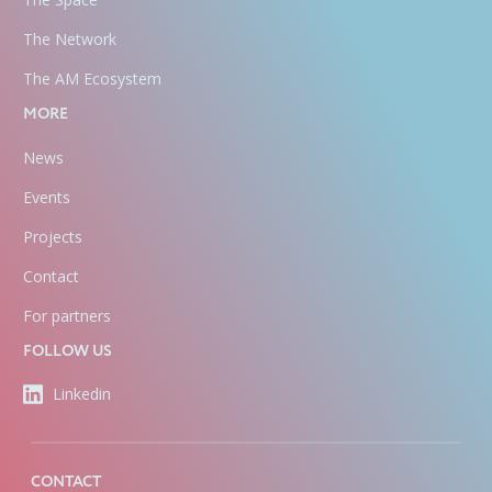
The Network
The AM Ecosystem
MORE
News
Events
Projects
Contact
For partners
FOLLOW US
Linkedin
CONTACT